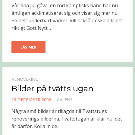
DEN
Vår fina jul gåva, en röd kampfisks hane har nu
äntligen acklimatiserat sig och visar sig mer nu.
En helt underbart vacker. Vill också önska alla ett
riktigt Gott Nytt…
LÄS MER
RENOVERING
Bilder på tvättslugan
PUBLICERAD
19 DECEMBER 2006
AV
JENS
DEN
Några små bilder är tillagda till Tvättstugs
renoverings bilderna. Tvättstugan är klar nu, det
är därför. Kolla in de.