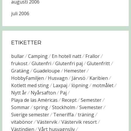
augusti 2006
juli 2006
ETIKETTER
bullar
Camping
En hotell natt
Frallor
frukost
Glutenfri
Glutenfri paj
Glutenfritt
Gratäng
Guadeloupe
Hemester
HobbyFamiljen
Husvagn
Järvsö
Karibien
Kotlett med sting
Laxpaj
löpning
motmålet
Nytt år
Nyårsafton
Paj
Playa de las Américas
Recept
Semester
Sommar
spring
Stockholm
Svemester
Sverige semester
Teneriffa
träning
vitabönor
Västervik
Västervik resort
Västindien
Vårt husvagnsliv