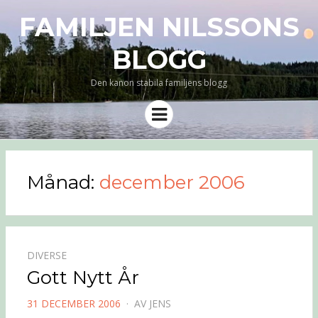
FAMILJEN NILSSONS
BLOGG
Den kanon stabila familjens blogg
Meny
Månad:
december 2006
DIVERSE
Gott Nytt År
PUBLICERAD
31 DECEMBER 2006
AV
JENS