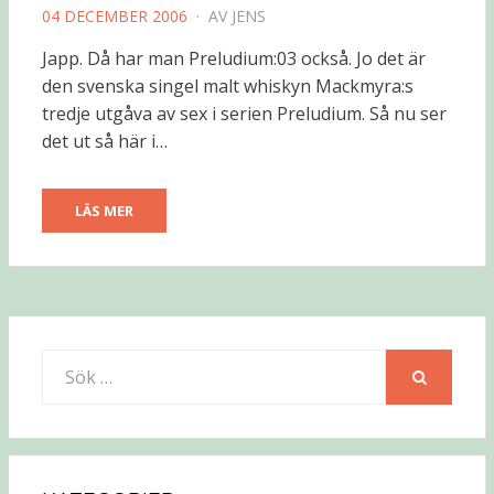
PUBLICERAD
04 DECEMBER 2006
AV
JENS
DEN
Japp. Då har man Preludium:03 också. Jo det är
den svenska singel malt whiskyn Mackmyra:s
tredje utgåva av sex i serien Preludium. Så nu ser
det ut så här i…
LÄS MER
Sök
efter:
SÖK