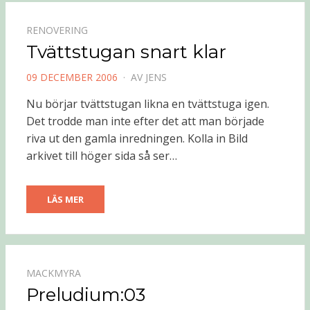
RENOVERING
Tvättstugan snart klar
PUBLICERAD
09 DECEMBER 2006
AV
JENS
DEN
Nu börjar tvättstugan likna en tvättstuga igen.
Det trodde man inte efter det att man började
riva ut den gamla inredningen. Kolla in Bild
arkivet till höger sida så ser…
LÄS MER
MACKMYRA
Preludium:03