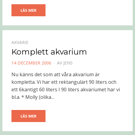
LÄS MER
AKVARIE
Komplett akvarium
PUBLICERAD
14 DECEMBER 2006
AV
JENS
DEN
Nu känns det som att våra akvarium är
kompletta. Vi har ett rektangulärt 90 liters och
ett 6kantigt 60 liters I 90 liters akvariumet har vi
bl.a. * Molly (olika…
LÄS MER