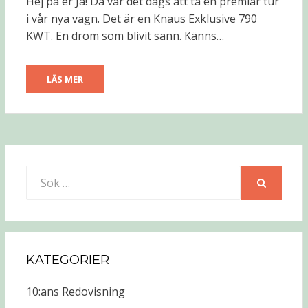
Hej på er Ja! Då var det dags att ta en premiär tur
i vår nya vagn. Det är en Knaus Exklusive 790
KWT. En dröm som blivit sann. Känns…
LÄS MER
Sök
efter:
SÖK
KATEGORIER
10:ans Redovisning