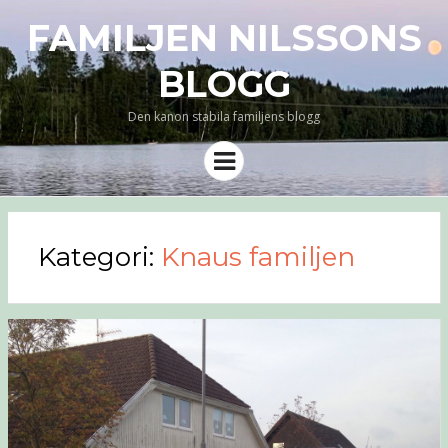
FAMILJEN NILSSONS
BLOGG
Den kanon stabila familjens blogg
Meny
Kategori:
Knaus familjen