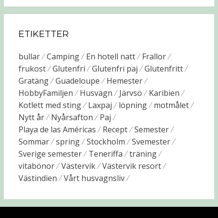
ETIKETTER
bullar
Camping
En hotell natt
Frallor
frukost
Glutenfri
Glutenfri paj
Glutenfritt
Gratäng
Guadeloupe
Hemester
HobbyFamiljen
Husvagn
Järvsö
Karibien
Kotlett med sting
Laxpaj
löpning
motmålet
Nytt år
Nyårsafton
Paj
Playa de las Américas
Recept
Semester
Sommar
spring
Stockholm
Svemester
Sverige semester
Teneriffa
träning
vitabönor
Västervik
Västervik resort
Västindien
Vårt husvagnsliv