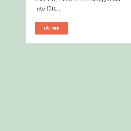
inte fått…
LÄS MER