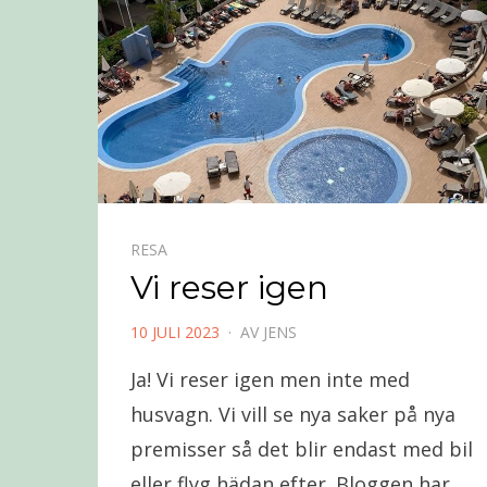
RESA
Vi reser igen
PUBLICERAD
10 JULI 2023
AV
JENS
DEN
Ja! Vi reser igen men inte med
husvagn. Vi vill se nya saker på nya
premisser så det blir endast med bil
eller flyg hädan efter. Bloggen har