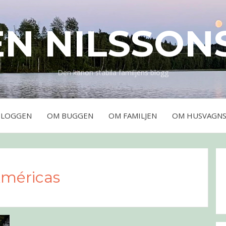
EN NILSSON
Den kanon stabila familjens blogg
BLOGGEN
OM BUGGEN
OM FAMILJEN
OM HUSVAGNS
Américas