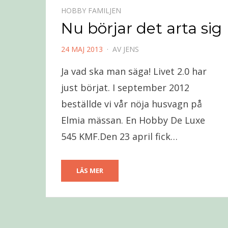
HOBBY FAMILJEN
Nu börjar det arta sig
PUBLICERAD
24 MAJ 2013
AV
JENS
DEN
Ja vad ska man säga! Livet 2.0 har
just börjat. I september 2012
beställde vi vår nöja husvagn på
Elmia mässan. En Hobby De Luxe
545 KMF.Den 23 april fick…
LÄS MER