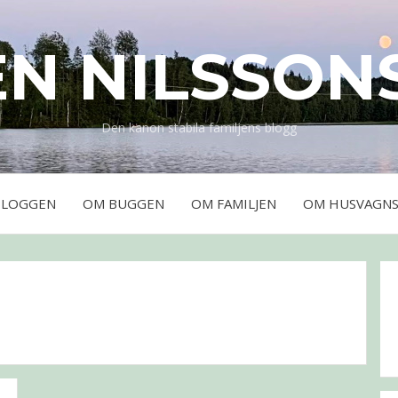
EN NILSSON
Den kanon stabila familjens blogg
BLOGGEN
OM BUGGEN
OM FAMILJEN
OM HUSVAGNS