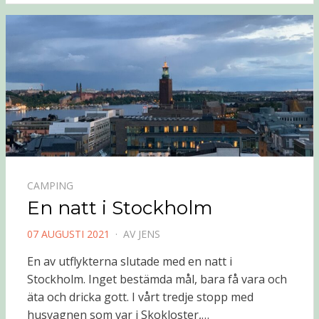
CAMPING
En natt i Stockholm
PUBLICERAD
07 AUGUSTI 2021
AV
JENS
DEN
En av utflykterna slutade med en natt i
Stockholm. Inget bestämda mål, bara få vara och
äta och dricka gott. I vårt tredje stopp med
husvagnen som var i Skokloster,…