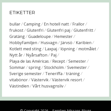
ETIKETTER
bullar
Camping
En hotell natt
Frallor
frukost
Glutenfri
Glutenfri paj
Glutenfritt
Gratäng
Guadeloupe
Hemester
HobbyFamiljen
Husvagn
Järvsö
Karibien
Kotlett med sting
Laxpaj
löpning
motmålet
Nytt år
Nyårsafton
Paj
Playa de las Américas
Recept
Semester
Sommar
spring
Stockholm
Svemester
Sverige semester
Teneriffa
träning
vitabönor
Västervik
Västervik resort
Västindien
Vårt husvagnsliv
© Copyright 2026 –
Familjen Nilssons Blogg