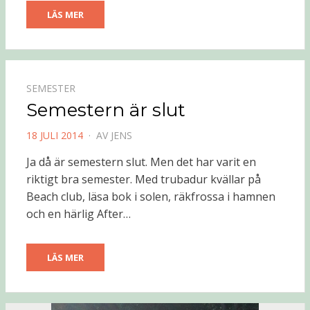
LÄS MER
SEMESTER
Semestern är slut
PUBLICERAD
18 JULI 2014
AV
JENS
DEN
Ja då är semestern slut. Men det har varit en
riktigt bra semester. Med trubadur kvällar på
Beach club, läsa bok i solen, räkfrossa i hamnen
och en härlig After…
LÄS MER