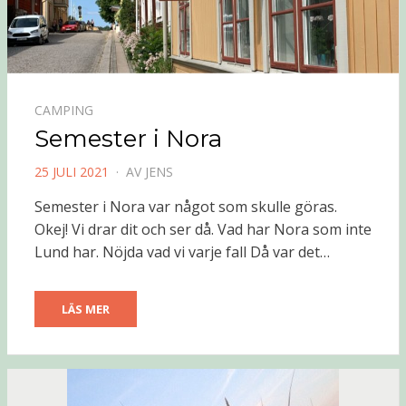
CAMPING
Semester i Nora
PUBLICERAD
25 JULI 2021
AV
JENS
DEN
Semester i Nora var något som skulle göras.
Okej! Vi drar dit och ser då. Vad har Nora som inte
Lund har. Nöjda vad vi varje fall Då var det…
LÄS MER