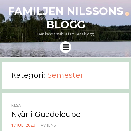
FAMILJEN NILSSONS
BLOGG
Den kanon stabila familjens blogg
Meny
Kategori:
Semester
RESA
Nyår i Guadeloupe
PUBLICERAD
17 JULI 2023
AV
JENS