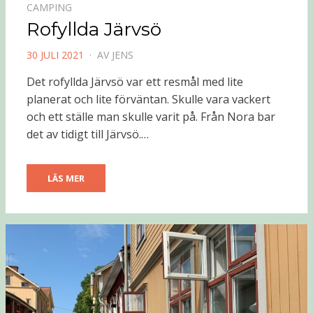
CAMPING
Rofyllda Järvsö
PUBLICERAD
30 JULI 2021
AV
JENS
DEN
Det rofyllda Järvsö var ett resmål med lite
planerat och lite förväntan. Skulle vara vackert
och ett ställe man skulle varit på. Från Nora bar
det av tidigt till Järvsö.…
LÄS MER