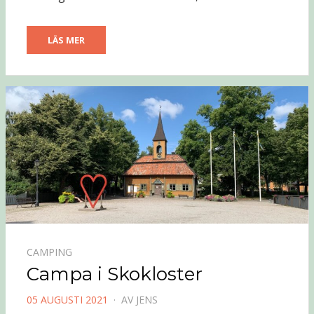
LÄS MER
CAMPING
Campa i Skokloster
PUBLICERAD
05 AUGUSTI 2021
AV
JENS