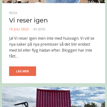
RESA
Vi reser igen
PUBLICERAD
10 JULI 2023
AV
JENS
DEN
Ja! Vi reser igen men inte med husvagn. Vi vill se
nya saker på nya premisser så det blir endast
med bil eller flyg hädan efter. Bloggen har inte
fått…
LÄS MER