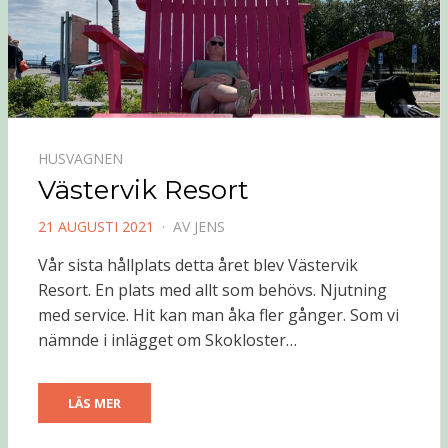
HUSVAGNEN
Västervik Resort
PUBLICERAD
21 AUGUSTI 2021
AV
JENS
DEN
Vår sista hållplats detta året blev Västervik
Resort. En plats med allt som behövs. Njutning
med service. Hit kan man åka fler gånger. Som vi
nämnde i inlägget om Skokloster…
LÄS MER