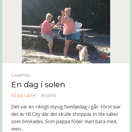
CAMPING
En dag i solen
PUBLICERAD
02 JULI 2014
AV
JENS
DEN
Det var en riktigt mysig familjedag i går. Först bar
det av till City där det skulle shoppas in lite saker
som önskades. Som pappa följer man bara med,
men…