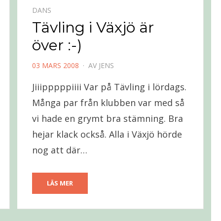
DANS
Tävling i Växjö är
över :-)
PUBLICERAD
03 MARS 2008
AV
JENS
DEN
Jiiipppppiiii Var på Tävling i lördags.
Många par från klubben var med så
vi hade en grymt bra stämning. Bra
hejar klack också. Alla i Växjö hörde
nog att där…
LÄS MER