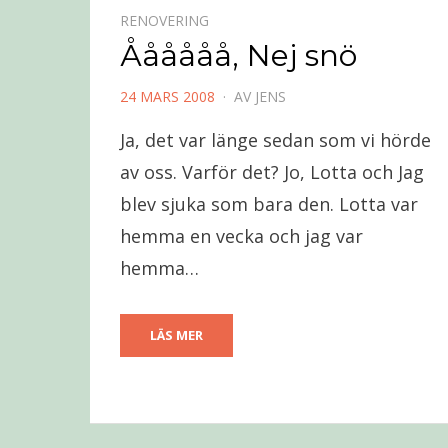
RENOVERING
Åååååå, Nej snö
PUBLICERAD
24 MARS 2008
AV
JENS
DEN
Ja, det var länge sedan som vi hörde
av oss. Varför det? Jo, Lotta och Jag
blev sjuka som bara den. Lotta var
hemma en vecka och jag var
hemma…
LÄS MER