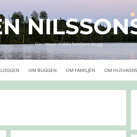
EN NILSSON
Den kanon stabila familjens blogg
BLOGGEN
OM BUGGEN
OM FAMILJEN
OM HUSVAGNS