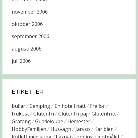
november 2006
oktober 2006
september 2006
augusti 2006
juli 2006
ETIKETTER
bullar
Camping
En hotell natt
Frallor
frukost
Glutenfri
Glutenfri paj
Glutenfritt
Gratäng
Guadeloupe
Hemester
HobbyFamiljen
Husvagn
Järvsö
Karibien
Kotlett med sting
Laxpaj
löpning
motmålet