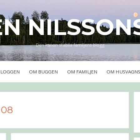
EN NILSSON
Den kanon stabila familjens blogg
BLOGGEN
OM BUGGEN
OM FAMILJEN
OM HUSVAGNS
008