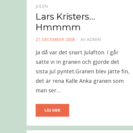
JULEN
Lars Kristers…
Hmmmm
PUBLICERAD
21 DECEMBER 2008
AV
ADMIN
DEN
Ja då var det snart Julafton. I går
satte vi in granen och gjorde det
sista jul pyntet.Granen blev jätte fin,
det är rena Kalle Anka granen som
man ser…
LÄS MER