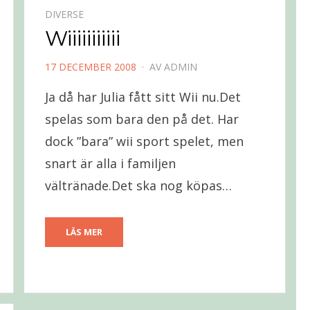
DIVERSE
Wiiiiiiiiiii
PUBLICERAD
17 DECEMBER 2008
AV
ADMIN
DEN
Ja då har Julia fått sitt Wii nu.Det
spelas som bara den på det. Har
dock ”bara” wii sport spelet, men
snart är alla i familjen
vältränade.Det ska nog köpas…
LÄS MER