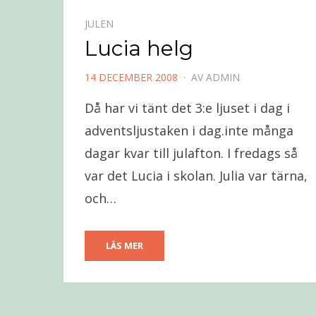
JULEN
Lucia helg
PUBLICERAD
14 DECEMBER 2008
AV
ADMIN
DEN
Då har vi tänt det 3:e ljuset i dag i
adventsljustaken i dag.inte många
dagar kvar till julafton. I fredags så
var det Lucia i skolan. Julia var tärna,
och…
LÄS MER