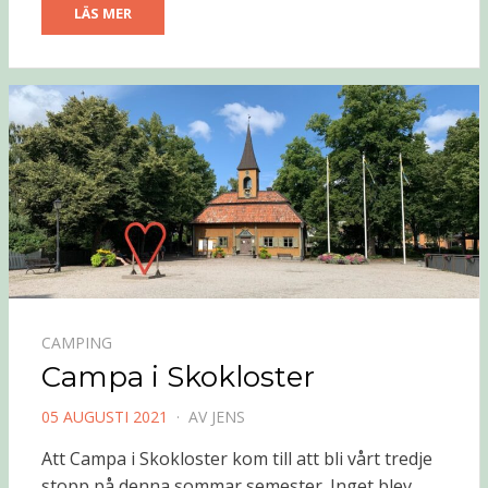
LÄS MER
CAMPING
Campa i Skokloster
PUBLICERAD
05 AUGUSTI 2021
AV
JENS
DEN
Att Campa i Skokloster kom till att bli vårt tredje
stopp på denna sommar semester. Inget blev