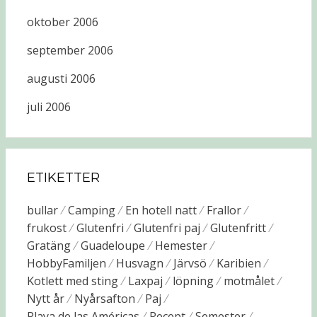
oktober 2006
september 2006
augusti 2006
juli 2006
ETIKETTER
bullar
Camping
En hotell natt
Frallor
frukost
Glutenfri
Glutenfri paj
Glutenfritt
Gratäng
Guadeloupe
Hemester
HobbyFamiljen
Husvagn
Järvsö
Karibien
Kotlett med sting
Laxpaj
löpning
motmålet
Nytt år
Nyårsafton
Paj
Playa de las Américas
Recept
Semester