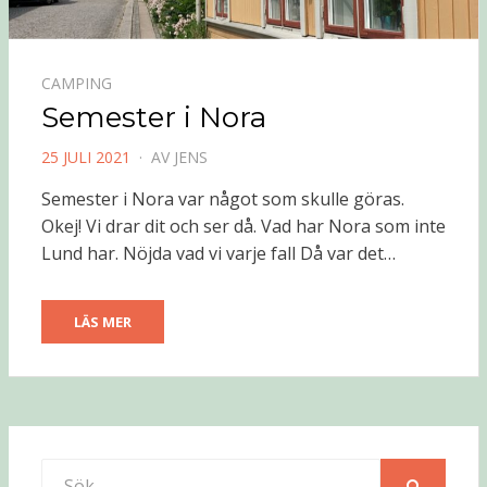
CAMPING
Semester i Nora
PUBLICERAD
25 JULI 2021
AV
JENS
DEN
Semester i Nora var något som skulle göras.
Okej! Vi drar dit och ser då. Vad har Nora som inte
Lund har. Nöjda vad vi varje fall Då var det…
LÄS MER
Sök