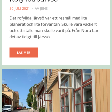
PUBLICERAD
30 JULI 2021
AV
JENS
DEN
Det rofyllda Järvsö var ett resmål med lite
planerat och lite förväntan. Skulle vara vackert
och ett ställe man skulle varit på. Från Nora bar
det av tidigt till Järvsö.…
LÄS MER