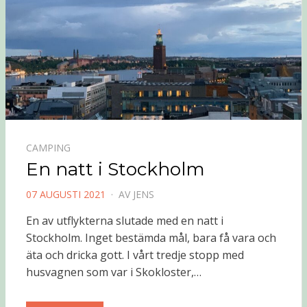
CAMPING
En natt i Stockholm
PUBLICERAD
07 AUGUSTI 2021
AV
JENS
DEN
En av utflykterna slutade med en natt i
Stockholm. Inget bestämda mål, bara få vara och
äta och dricka gott. I vårt tredje stopp med
husvagnen som var i Skokloster,…