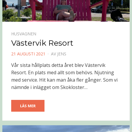
HUSVAGNEN
Västervik Resort
PUBLICERAD
21 AUGUSTI 2021
AV
JENS
DEN
Vår sista hållplats detta året blev Västervik
Resort. En plats med allt som behövs. Njutning
med service. Hit kan man åka fler gånger. Som vi
nämnde i inlägget om Skokloster…
LÄS MER