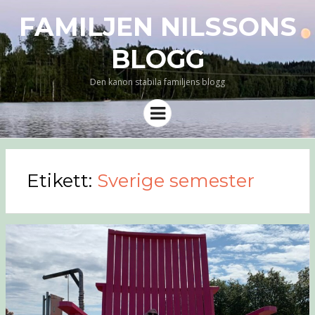
FAMILJEN NILSSONS
BLOGG
Den kanon stabila familjens blogg
Meny
Etikett:
Sverige semester