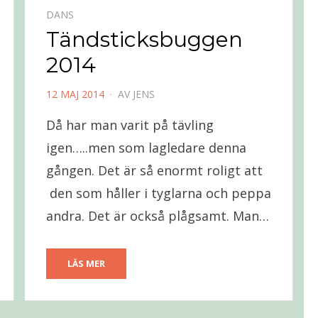
DANS
Tändsticksbuggen
2014
PUBLICERAD
12 MAJ 2014
AV
JENS
DEN
Då har man varit på tävling
igen…..men som lagledare denna
gången. Det är så enormt roligt att
den som håller i tyglarna och peppa
andra. Det är också plågsamt. Man…
LÄS MER