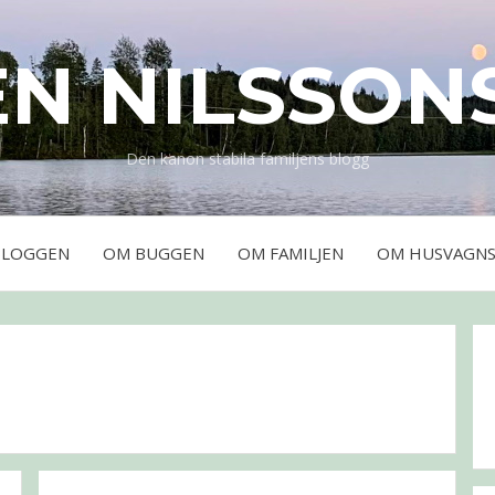
EN NILSSON
Den kanon stabila familjens blogg
BLOGGEN
OM BUGGEN
OM FAMILJEN
OM HUSVAGNS