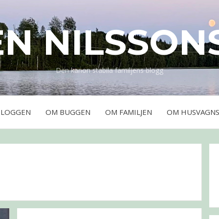
EN NILSSON
Den kanon stabila familjens blogg
BLOGGEN
OM BUGGEN
OM FAMILJEN
OM HUSVAGNS