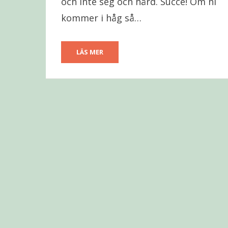
och inte seg och hård. Succé! Om ni
kommer i håg så…
LÄS MER