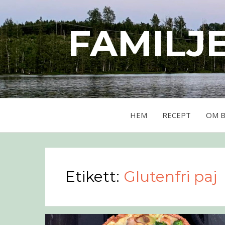
FAMILJ
HEM
RECEPT
OM 
Etikett:
Glutenfri paj