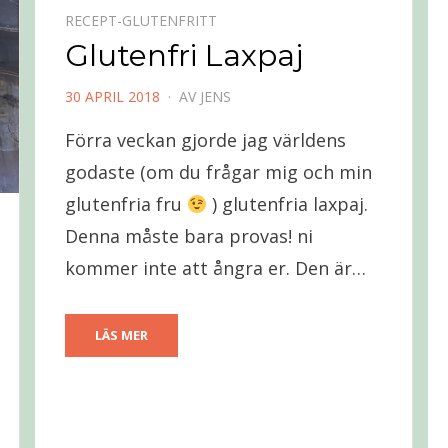
RECEPT-GLUTENFRITT
Glutenfri Laxpaj
PUBLICERAD
30 APRIL 2018
AV
JENS
DEN
Förra veckan gjorde jag världens
godaste (om du frågar mig och min
glutenfria fru
) glutenfria laxpaj.
Denna måste bara provas! ni
kommer inte att ångra er. Den är…
LÄS MER