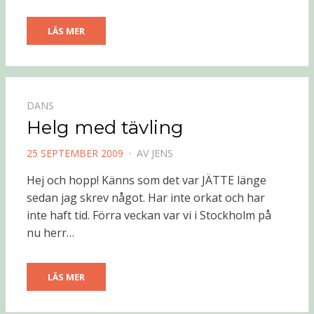
LÄS MER
DANS
Helg med tävling
PUBLICERAD
25 SEPTEMBER 2009
AV
JENS
DEN
Hej och hopp! Känns som det var JÄTTE länge
sedan jag skrev något. Har inte orkat och har
inte haft tid. Förra veckan var vi i Stockholm på
nu herr…
LÄS MER