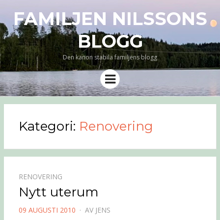
FAMILJEN NILSSONS
BLOGG
Den kanon stabila familjens blogg
Meny
Kategori:
Renovering
RENOVERING
Nytt uterum
PUBLICERAD
09 AUGUSTI 2010
AV
JENS