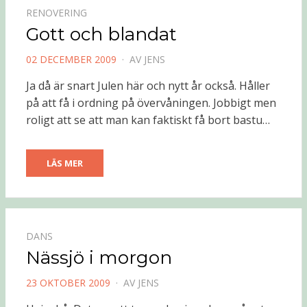
RENOVERING
Gott och blandat
PUBLICERAD
02 DECEMBER 2009
AV
JENS
DEN
Ja då är snart Julen här och nytt år också. Håller
på att få i ordning på övervåningen. Jobbigt men
roligt att se att man kan faktiskt få bort bastu…
LÄS MER
DANS
Nässjö i morgon
PUBLICERAD
23 OKTOBER 2009
AV
JENS
DEN