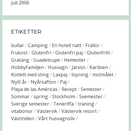
juli 2006
ETIKETTER
bullar
Camping
En hotell natt
Frallor
frukost
Glutenfri
Glutenfri paj
Glutenfritt
Gratäng
Guadeloupe
Hemester
HobbyFamiljen
Husvagn
Järvsö
Karibien
Kotlett med sting
Laxpaj
löpning
motmålet
Nytt år
Nyårsafton
Paj
Playa de las Américas
Recept
Semester
Sommar
spring
Stockholm
Svemester
Sverige semester
Teneriffa
träning
vitabönor
Västervik
Västervik resort
Västindien
Vårt husvagnsliv