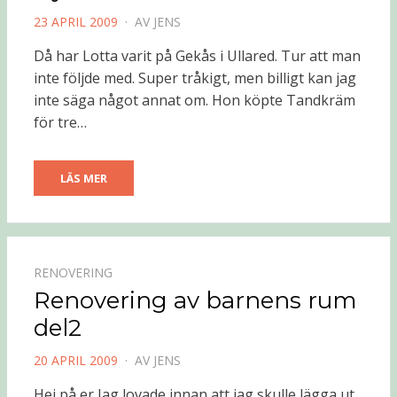
PUBLICERAD
23 APRIL 2009
AV
JENS
DEN
Då har Lotta varit på Gekås i Ullared. Tur att man
inte följde med. Super tråkigt, men billigt kan jag
inte säga något annat om. Hon köpte Tandkräm
för tre…
LÄS MER
RENOVERING
Renovering av barnens rum
del2
PUBLICERAD
20 APRIL 2009
AV
JENS
DEN
Hej på er Jag lovade innan att jag skulle lägga ut