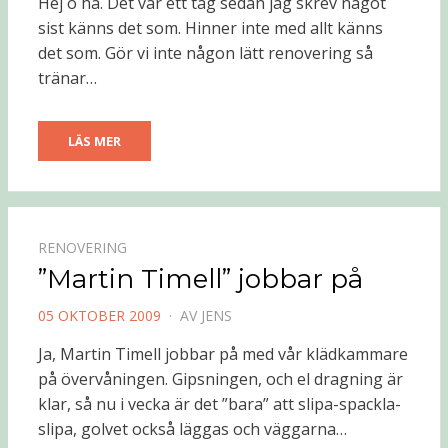
Hej o hå. Det var ett tag sedan jag skrev något
sist känns det som. Hinner inte med allt känns
det som. Gör vi inte någon lätt renovering så
tränar…
LÄS MER
RENOVERING
”Martin Timell” jobbar på
PUBLICERAD
05 OKTOBER 2009
AV
JENS
DEN
Ja, Martin Timell jobbar på med vår klädkammare
på övervåningen. Gipsningen, och el dragning är
klar, så nu i vecka är det ”bara” att slipa-spackla-
slipa, golvet också läggas och väggarna…