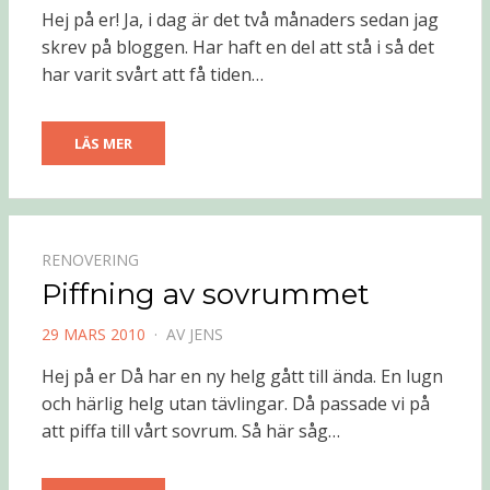
DEN
Hej på er! Ja, i dag är det två månaders sedan jag
skrev på bloggen. Har haft en del att stå i så det
har varit svårt att få tiden…
LÄS MER
RENOVERING
Piffning av sovrummet
PUBLICERAD
29 MARS 2010
AV
JENS
DEN
Hej på er Då har en ny helg gått till ända. En lugn
och härlig helg utan tävlingar. Då passade vi på
att piffa till vårt sovrum. Så här såg…