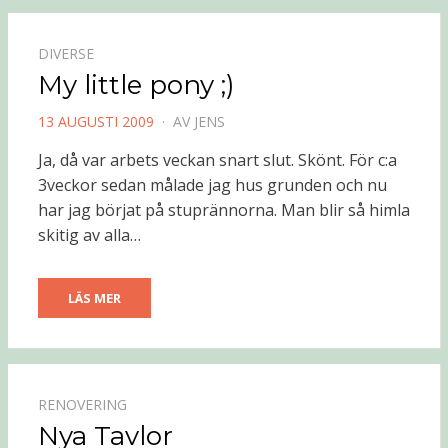
DIVERSE
My little pony ;)
PUBLICERAD
13 AUGUSTI 2009
AV
JENS
DEN
Ja, då var arbets veckan snart slut. Skönt. För c:a
3veckor sedan målade jag hus grunden och nu
har jag börjat på stuprännorna. Man blir så himla
skitig av alla…
LÄS MER
RENOVERING
Nya Tavlor