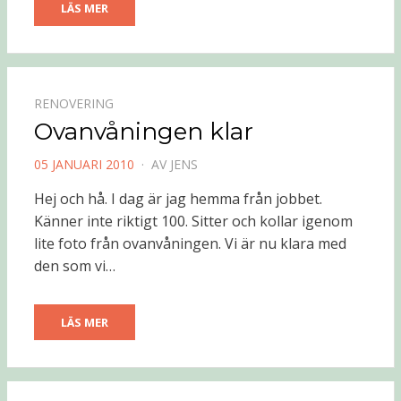
LÄS MER
RENOVERING
Ovanvåningen klar
PUBLICERAD
05 JANUARI 2010
AV
JENS
DEN
Hej och hå. I dag är jag hemma från jobbet.
Känner inte riktigt 100. Sitter och kollar igenom
lite foto från ovanvåningen. Vi är nu klara med
den som vi…
LÄS MER