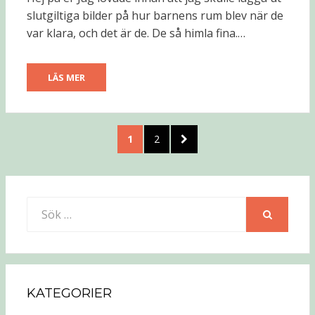
slutgiltiga bilder på hur barnens rum blev när de
var klara, och det är de. De så himla fina.…
LÄS MER
Sidnumrering
SIDA
SIDA
NÄSTA
1
2
för
SIDA
inlägg
Sök
efter:
SÖK
KATEGORIER