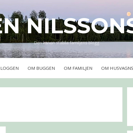
EN NILSSON
Den kanon stabila familjens blogg
BLOGGEN
OM BUGGEN
OM FAMILJEN
OM HUSVAGNS