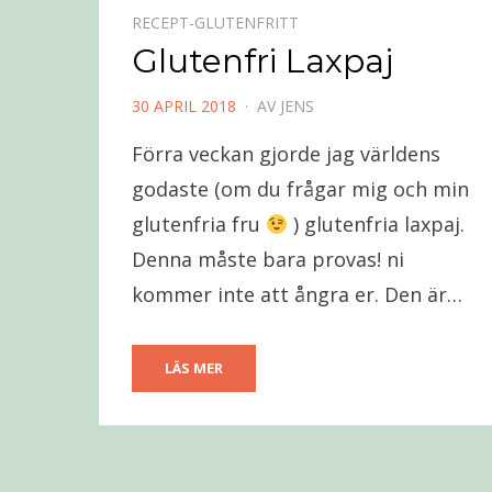
RECEPT-GLUTENFRITT
Glutenfri Laxpaj
PUBLICERAD
30 APRIL 2018
AV
JENS
DEN
Förra veckan gjorde jag världens
godaste (om du frågar mig och min
glutenfria fru
) glutenfria laxpaj.
Denna måste bara provas! ni
kommer inte att ångra er. Den är…
LÄS MER