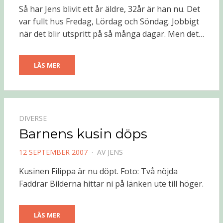
DEN
Så har Jens blivit ett år äldre, 32år är han nu. Det
var fullt hus Fredag, Lördag och Söndag. Jobbigt
när det blir utspritt på så många dagar. Men det…
LÄS MER
DIVERSE
Barnens kusin döps
PUBLICERAD
12 SEPTEMBER 2007
AV
JENS
DEN
Kusinen Filippa är nu döpt. Foto: Två nöjda
Faddrar Bilderna hittar ni på länken ute till höger.
LÄS MER