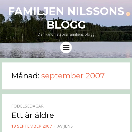
FAMILJEN NILSSONS
BLOGG
Den kanon stabila familjens blogg
Meny
Månad:
september 2007
FÖDELSEDAGAR
Ett år äldre
PUBLICERAD
19 SEPTEMBER 2007
AV
JENS