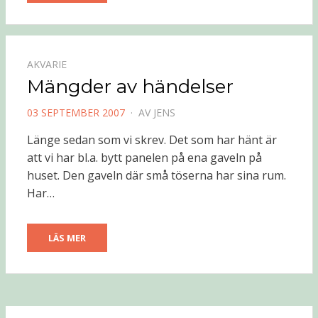
AKVARIE
Mängder av händelser
PUBLICERAD
03 SEPTEMBER 2007
AV
JENS
DEN
Länge sedan som vi skrev. Det som har hänt är
att vi har bl.a. bytt panelen på ena gaveln på
huset. Den gaveln där små töserna har sina rum.
Har…
LÄS MER