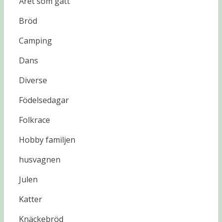
Året som gått
Bröd
Camping
Dans
Diverse
Födelsedagar
Folkrace
Hobby familjen
husvagnen
Julen
Katter
Knäckebröd