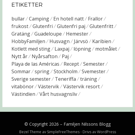
ETIKETTER
bullar
Camping
En hotell natt
Frallor
frukost
Glutenfri
Glutenfri paj
Glutenfritt
Gratäng
Guadeloupe
Hemester
HobbyFamiljen
Husvagn
Järvsö
Karibien
Kotlett med sting
Laxpaj
löpning
motmålet
Nytt år
Nyårsafton
Paj
Playa de las Américas
Recept
Semester
Sommar
spring
Stockholm
Svemester
Sverige semester
Teneriffa
träning
vitabönor
Västervik
Västervik resort
Västindien
Vårt husvagnsliv
© Copyright 2026 –
Familjen Nilssons Blogg
Bezel Theme av
SimpleFreeThemes
⋅
Drivs av
WordPress