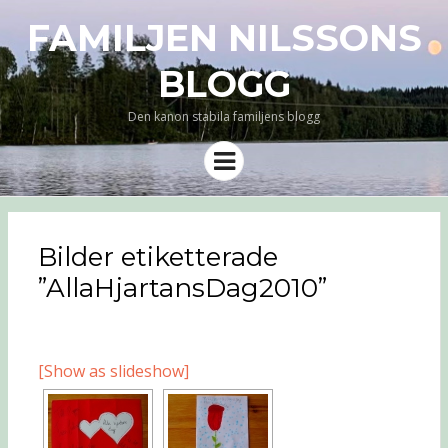
FAMILJEN NILSSONS
BLOGG
Den kanon stabila familjens blogg
Meny
Bilder etiketterade
”AllaHjartansDag2010”
[Show as slideshow]