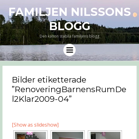
FAMILJEN NILSSONS
BLOGG
Den kanon stabila familjens blogg
Meny
Bilder etiketterade
”RenoveringBarnensRumDe
l2Klar2009-04”
[Show as slideshow]