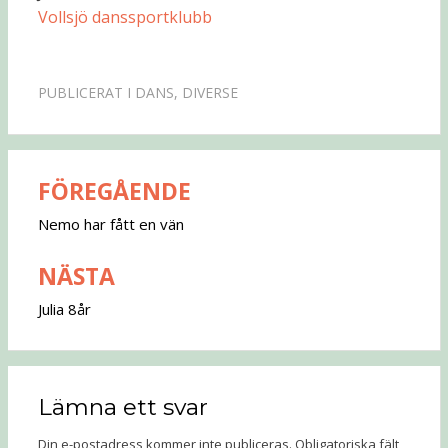
Vollsjö danssportklubb
PUBLICERAT I
DANS
,
DIVERSE
FÖREGÅENDE
Inläggsnavigering
Nemo har fått en vän
NÄSTA
Julia 8år
Lämna ett svar
Din e-postadress kommer inte publiceras.
Obligatoriska fält