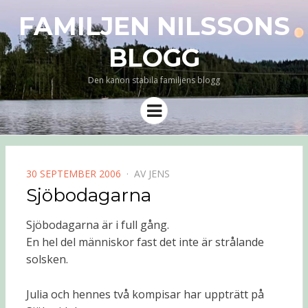
FAMILJEN NILSSONS
BLOGG
Den kanon stabila familjens blogg
Meny
PUBLICERAD
30 SEPTEMBER 2006
AV
JENS
DEN
Sjöbodagarna
Sjöbodagarna är i full gång.
En hel del människor fast det inte är strålande
solsken.
Julia och hennes två kompisar har uppträtt på