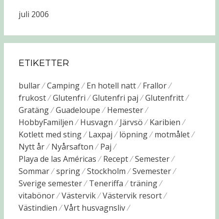
juli 2006
ETIKETTER
bullar
Camping
En hotell natt
Frallor
frukost
Glutenfri
Glutenfri paj
Glutenfritt
Gratäng
Guadeloupe
Hemester
HobbyFamiljen
Husvagn
Järvsö
Karibien
Kotlett med sting
Laxpaj
löpning
motmålet
Nytt år
Nyårsafton
Paj
Playa de las Américas
Recept
Semester
Sommar
spring
Stockholm
Svemester
Sverige semester
Teneriffa
träning
vitabönor
Västervik
Västervik resort
Västindien
Vårt husvagnsliv