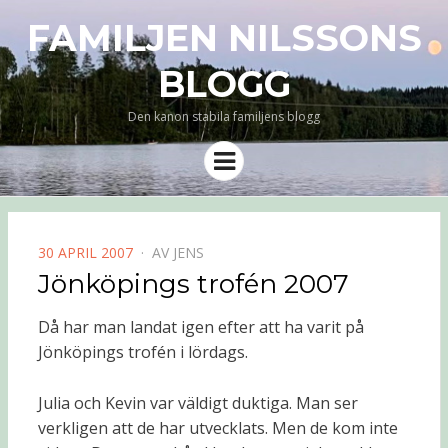
FAMILJEN NILSSONS
BLOGG
Den kanon stabila familjens blogg
Meny
PUBLICERAD
30 APRIL 2007
AV
JENS
DEN
Jönköpings trofén 2007
Då har man landat igen efter att ha varit på
Jönköpings trofén i lördags.
Julia och Kevin var väldigt duktiga. Man ser
verkligen att de har utvecklats. Men de kom inte