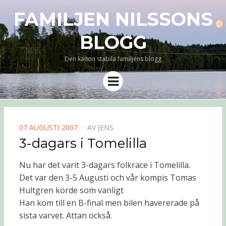
FAMILJEN NILSSONS
BLOGG
Den kanon stabila familjens blogg
Meny
PUBLICERAD
07 AUGUSTI 2007
AV
JENS
DEN
3-dagars i Tomelilla
Nu har det varit 3-dagars folkrace i Tomelilla.
Det var den 3-5 Augusti och vår kompis Tomas
Hultgren körde som vanligt
Han kom till en B-final men bilen havererade på
sista varvet. Attan också.