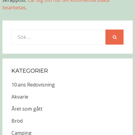
skräppost.
Lär dig om hur din kommentarsdata
bearbetas
.
Sök
efter:
SÖK
KATEGORIER
10:ans Redovisning
Akvarie
Året som gått
Bröd
Camping