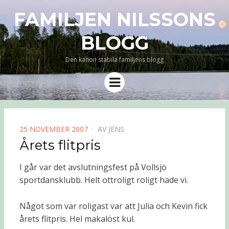
FAMILJEN NILSSONS
BLOGG
Den kanon stabila familjens blogg
Meny
PUBLICERAD
25 NOVEMBER 2007
AV
JENS
DEN
Årets flitpris
I går var det avslutningsfest på Vollsjö
sportdansklubb. Helt ottroligt roligt hade vi.
Något som var roligast var att Julia och Kevin fick
årets flitpris. Hel makalöst kul.