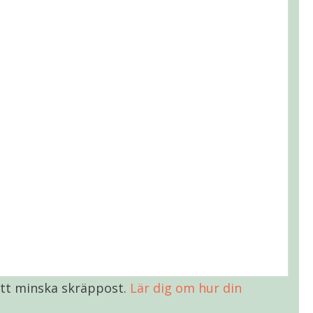
tt minska skräppost.
Lär dig om hur din