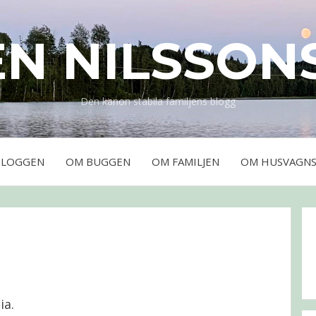
EN NILSSON
Den kanon stabila familjens blogg
BLOGGEN
OM BUGGEN
OM FAMILJEN
OM HUSVAGNS
ia.