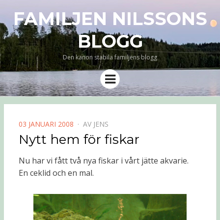
FAMILJEN NILSSONS
BLOGG
Den kanon stabila familjens blogg
Meny
PUBLICERAD
03 JANUARI 2008
AV
JENS
DEN
Nytt hem för fiskar
Nu har vi fått två nya fiskar i vårt jätte akvarie.
En ceklid och en mal.