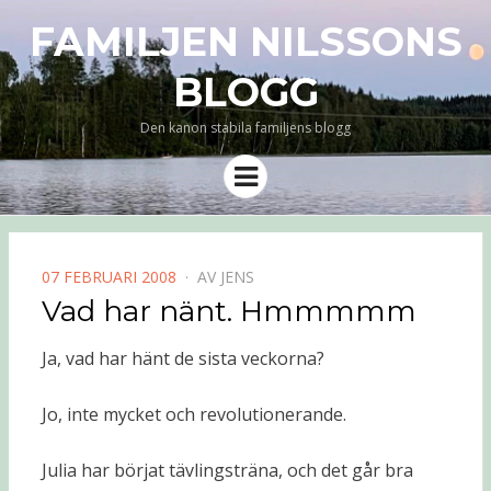
FAMILJEN NILSSONS
BLOGG
Den kanon stabila familjens blogg
Meny
PUBLICERAD
07 FEBRUARI 2008
AV
JENS
DEN
Vad har nänt. Hmmmmm
Ja, vad har hänt de sista veckorna?
Jo, inte mycket och revolutionerande.
Julia har börjat tävlingsträna, och det går bra