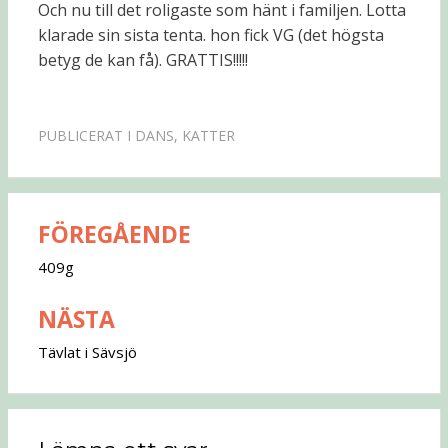
Och nu till det roligaste som hänt i familjen. Lotta
klarade sin sista tenta. hon fick VG (det högsta
betyg de kan få). GRATTIS!!!!!
PUBLICERAT I
DANS
,
KATTER
FÖREGÅENDE
Inläggsnavigering
409g
NÄSTA
Tävlat i Sävsjö