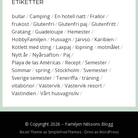
ETIKETTER
bullar
Camping
En hotell natt
Frallor
frukost
Glutenfri
Glutenfri paj
Glutenfritt
Gratäng
Guadeloupe
Hemester
HobbyFamiljen
Husvagn
Järvsö
Karibien
Kotlett med sting
Laxpaj
löpning
motmålet
Nytt år
Nyårsafton
Paj
Playa de las Américas
Recept
Semester
Sommar
spring
Stockholm
Svemester
Sverige semester
Teneriffa
träning
vitabönor
Västervik
Västervik resort
Västindien
Vårt husvagnsliv
© Copyright 2026 –
Familjen Nilssons Blogg
Bezel Theme av
SimpleFreeThemes
⋅
Drivs av
WordPress