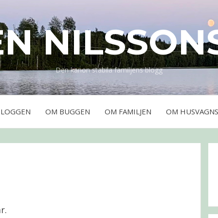
EN NILSSON
Den kanon stabila familjens blogg
BLOGGEN
OM BUGGEN
OM FAMILJEN
OM HUSVAGNS
r.