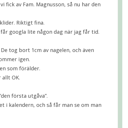
m vi fick av Fam. Magnusson, så nu har den
lider. Riktigt fina.
får googla lite någon dag när jag får tid.
d. De tog bort 1cm av nagelen, och även
kommer igen.
ten som förälder.
 allt OK.
”den första utgåva”.
 det i kalendern, och så får man se om man