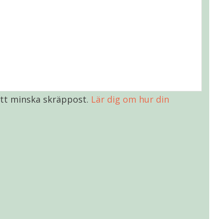
tt minska skräppost.
Lär dig om hur din