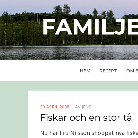
FAMILJ
HEM
RECEPT
OM 
PUBLICERAD
30 APRIL 2008
AV
JENS
DEN
Fiskar och en stor tå
Nu har Fru Nilsson shoppat nya fiska