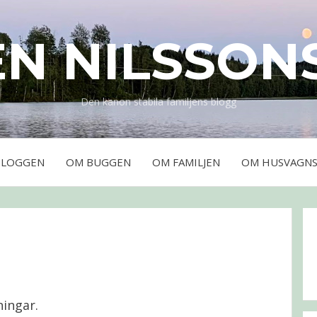
EN NILSSON
Den kanon stabila familjens blogg
BLOGGEN
OM BUGGEN
OM FAMILJEN
OM HUSVAGNS
ningar.