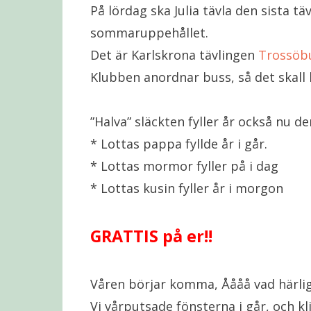
På lördag ska Julia tävla den sista t
sommaruppehållet.
Det är Karlskrona tävlingen
Trossöb
Klubben anordnar buss, så det skall b
”Halva” släckten fyller år också nu d
* Lottas pappa fyllde år i går.
* Lottas mormor fyller på i dag
* Lottas kusin fyller år i morgon
GRATTIS på er!!
Våren börjar komma, Åååå vad härlig
Vi vårputsade fönsterna i går, och kl