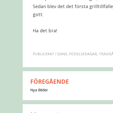
Sedan blev det det första grilltillfäl
gott.
Ha det bra!
PUBLICERAT I
DANS
,
FÖDELSEDAGAR
,
TRÄDG
FÖREGÅENDE
Inläggsnavigering
Nya Bilder