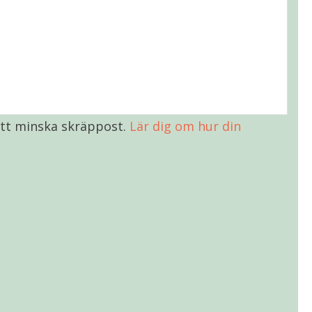
tt minska skräppost.
Lär dig om hur din