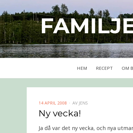
FAMILJ
HEM
RECEPT
OM 
PUBLICERAD
14 APRIL 2008
AV
JENS
DEN
Ny vecka!
Ja då var det ny vecka, och nya utma