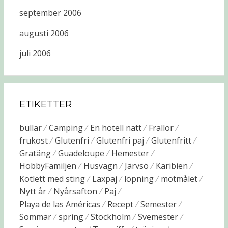
september 2006
augusti 2006
juli 2006
ETIKETTER
bullar
Camping
En hotell natt
Frallor
frukost
Glutenfri
Glutenfri paj
Glutenfritt
Gratäng
Guadeloupe
Hemester
HobbyFamiljen
Husvagn
Järvsö
Karibien
Kotlett med sting
Laxpaj
löpning
motmålet
Nytt år
Nyårsafton
Paj
Playa de las Américas
Recept
Semester
Sommar
spring
Stockholm
Svemester