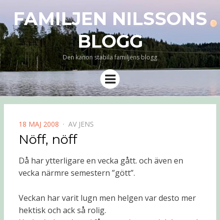
FAMILJEN NILSSONS
BLOGG
Den kanon stabila familjens blogg
Meny
PUBLICERAD
18 MAJ 2008
AV
JENS
DEN
Nöff, nöff
Då har ytterligare en vecka gått. och även en
vecka närmre semestern ”gött”.
Veckan har varit lugn men helgen var desto mer
hektisk och ack så rolig.