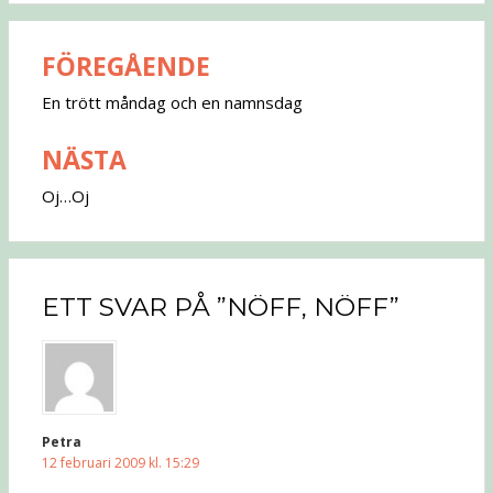
FÖREGÅENDE
Inläggsnavigering
En trött måndag och en namnsdag
NÄSTA
Oj…Oj
ETT SVAR PÅ ”NÖFF, NÖFF”
Petra
12 februari 2009 kl. 15:29