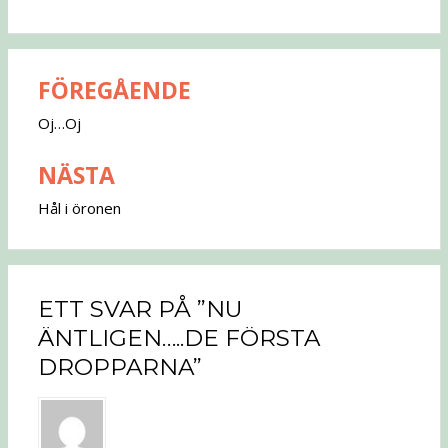
FÖREGÅENDE
Inläggsnavigering
Oj…Oj
NÄSTA
Hål i öronen
ETT SVAR PÅ ”NU
ÄNTLIGEN…..DE FÖRSTA
DROPPARNA”