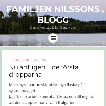
FAMILJEN NILSSONS
BLOGG
Den kanon stabila familjens blogg
Meny
PUBLICERAD
11 JUNI 2008
AV
JENS
DEN
Nu äntligen…..de första
dropparna
Mackmyra har nu släppt sin nya flaska på
systembolaget.
Jag fick en arbetskamrat att köpa den till mig för
att den släpptes när vi var i Bulgarien.