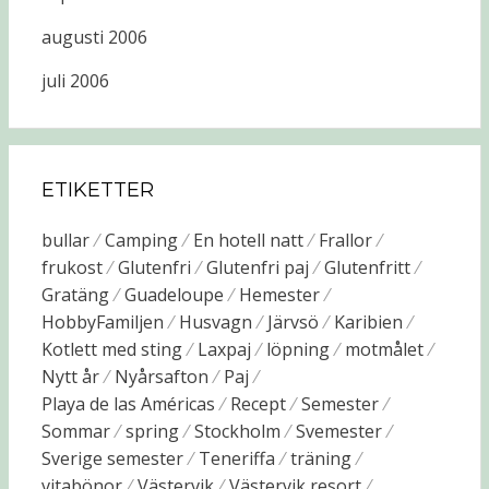
augusti 2006
juli 2006
ETIKETTER
bullar
Camping
En hotell natt
Frallor
frukost
Glutenfri
Glutenfri paj
Glutenfritt
Gratäng
Guadeloupe
Hemester
HobbyFamiljen
Husvagn
Järvsö
Karibien
Kotlett med sting
Laxpaj
löpning
motmålet
Nytt år
Nyårsafton
Paj
Playa de las Américas
Recept
Semester
Sommar
spring
Stockholm
Svemester
Sverige semester
Teneriffa
träning
vitabönor
Västervik
Västervik resort