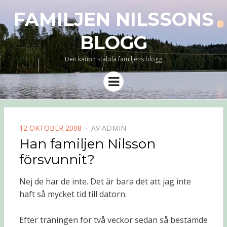
FAMILJEN NILSSONS
BLOGG
Den kanon stabila familjens blogg
Meny
PUBLICERAD
12 OKTOBER 2008
AV
ADMIN
DEN
Han familjen Nilsson
försvunnit?
Nej de har de inte. Det är bara det att jag inte
haft så mycket tid till datorn.
Efter träningen för två veckor sedan så bestämde