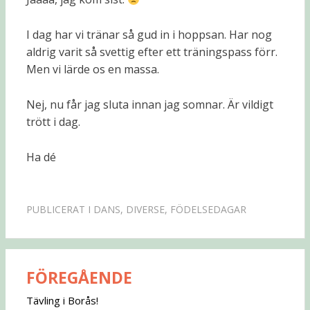
I dag har vi tränar så gud in i hoppsan. Har nog
aldrig varit så svettig efter ett träningspass förr.
Men vi lärde os en massa.
Nej, nu får jag sluta innan jag somnar. Är vildigt
trött i dag.
Ha dé
PUBLICERAT I
DANS
,
DIVERSE
,
FÖDELSEDAGAR
FÖREGÅENDE
Inläggsnavigering
Tävling i Borås!