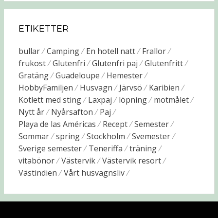
ETIKETTER
bullar
Camping
En hotell natt
Frallor
frukost
Glutenfri
Glutenfri paj
Glutenfritt
Gratäng
Guadeloupe
Hemester
HobbyFamiljen
Husvagn
Järvsö
Karibien
Kotlett med sting
Laxpaj
löpning
motmålet
Nytt år
Nyårsafton
Paj
Playa de las Américas
Recept
Semester
Sommar
spring
Stockholm
Svemester
Sverige semester
Teneriffa
träning
vitabönor
Västervik
Västervik resort
Västindien
Vårt husvagnsliv