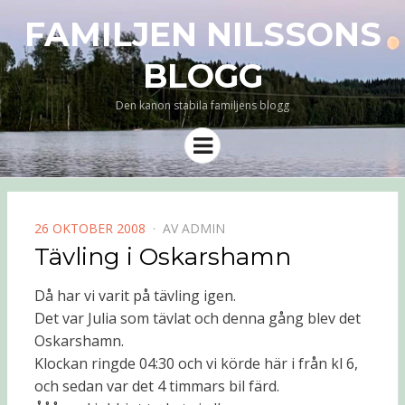
FAMILJEN NILSSONS
BLOGG
Den kanon stabila familjens blogg
Meny
PUBLICERAD
26 OKTOBER 2008
AV
ADMIN
DEN
Tävling i Oskarshamn
Då har vi varit på tävling igen.
Det var Julia som tävlat och denna gång blev det
Oskarshamn.
Klockan ringde 04:30 och vi körde här i från kl 6,
och sedan var det 4 timmars bil färd.