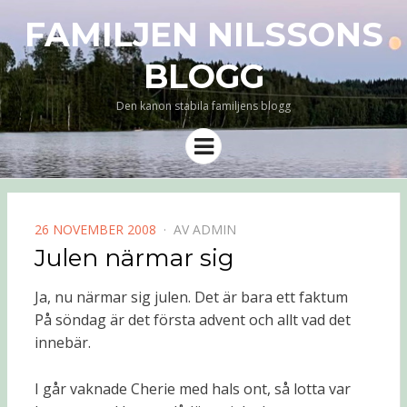
FAMILJEN NILSSONS
BLOGG
Den kanon stabila familjens blogg
Meny
PUBLICERAD
26 NOVEMBER 2008
AV
ADMIN
DEN
Julen närmar sig
Ja, nu närmar sig julen. Det är bara ett faktum
På söndag är det första advent och allt vad det
innebär.
I går vaknade Cherie med hals ont, så lotta var