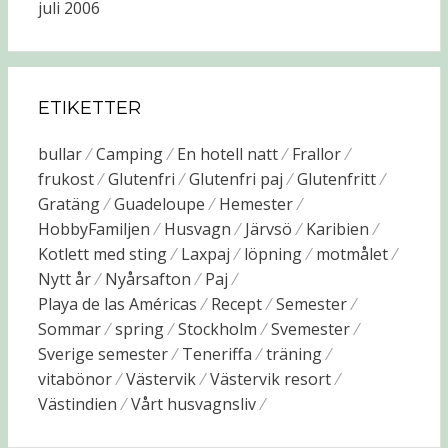
juli 2006
ETIKETTER
bullar
Camping
En hotell natt
Frallor
frukost
Glutenfri
Glutenfri paj
Glutenfritt
Gratäng
Guadeloupe
Hemester
HobbyFamiljen
Husvagn
Järvsö
Karibien
Kotlett med sting
Laxpaj
löpning
motmålet
Nytt år
Nyårsafton
Paj
Playa de las Américas
Recept
Semester
Sommar
spring
Stockholm
Svemester
Sverige semester
Teneriffa
träning
vitabönor
Västervik
Västervik resort
Västindien
Vårt husvagnsliv