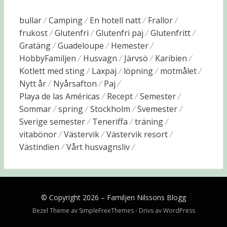
bullar
Camping
En hotell natt
Frallor
frukost
Glutenfri
Glutenfri paj
Glutenfritt
Gratäng
Guadeloupe
Hemester
HobbyFamiljen
Husvagn
Järvsö
Karibien
Kotlett med sting
Laxpaj
löpning
motmålet
Nytt år
Nyårsafton
Paj
Playa de las Américas
Recept
Semester
Sommar
spring
Stockholm
Svemester
Sverige semester
Teneriffa
träning
vitabönor
Västervik
Västervik resort
Västindien
Vårt husvagnsliv
© Copyright 2026 –
Familjen Nilssons Blogg
Bezel Theme av
SimpleFreeThemes
⋅
Drivs av
WordPress