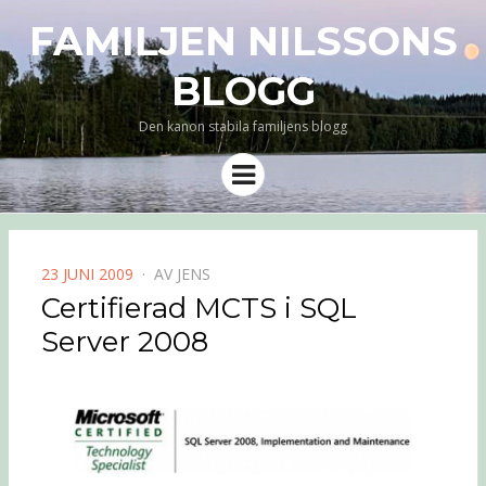
FAMILJEN NILSSONS
BLOGG
Den kanon stabila familjens blogg
Meny
PUBLICERAD
23 JUNI 2009
AV
JENS
DEN
Certifierad MCTS i SQL
Server 2008