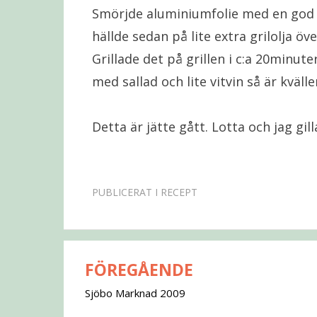
Smörjde aluminiumfolie med en god gr
hällde sedan på lite extra grilolja över
Grillade det på grillen i c:a 20minute
med sallad och lite vitvin så är kväll
Detta är jätte gått. Lotta och jag gi
PUBLICERAT I
RECEPT
FÖREGÅENDE
Inläggsnavigering
Sjöbo Marknad 2009