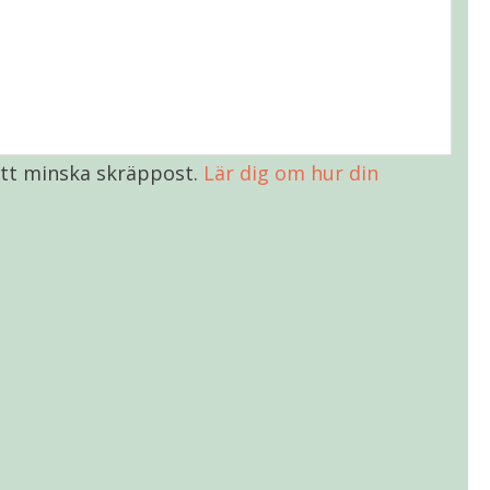
tt minska skräppost.
Lär dig om hur din