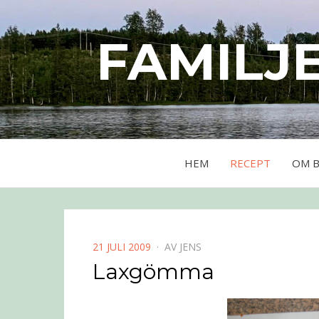
FAMILJ
HEM
RECEPT
OM 
PUBLICERAD
21 JULI 2009
AV
JENS
DEN
Laxgömma