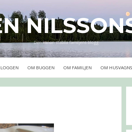
EN NILSSON
Den kanon stabila familjens blogg
BLOGGEN
OM BUGGEN
OM FAMILJEN
OM HUSVAGNS