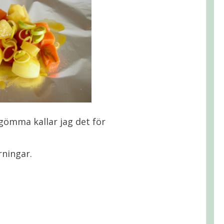
xgömma kallar jag det för
rningar.