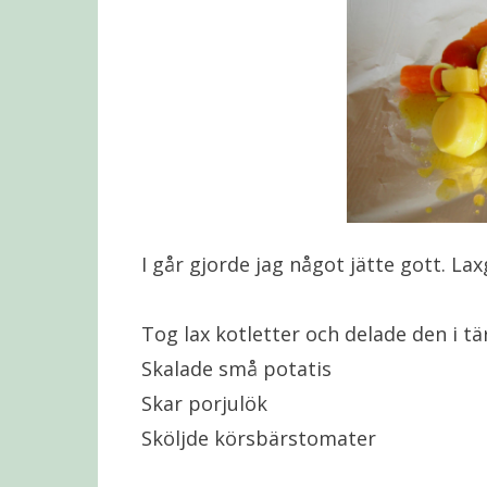
I går gjorde jag något jätte gott. La
Tog lax kotletter och delade den i tä
Skalade små potatis
Skar porjulök
Sköljde körsbärstomater