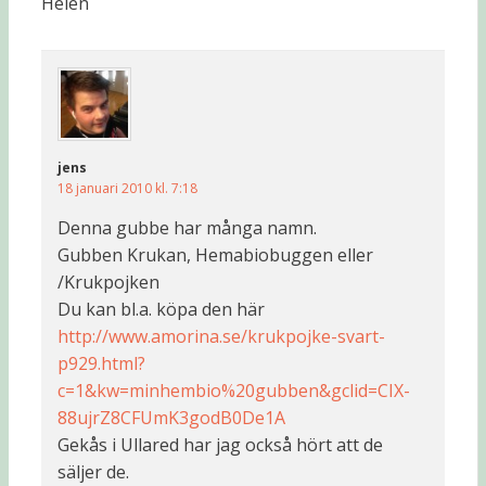
Helen
jens
18 januari 2010 kl. 7:18
Denna gubbe har många namn.
Gubben Krukan, Hemabiobuggen eller
/Krukpojken
Du kan bl.a. köpa den här
http://www.amorina.se/krukpojke-svart-
p929.html?
c=1&kw=minhembio%20gubben&gclid=CIX-
88ujrZ8CFUmK3godB0De1A
Gekås i Ullared har jag också hört att de
säljer de.