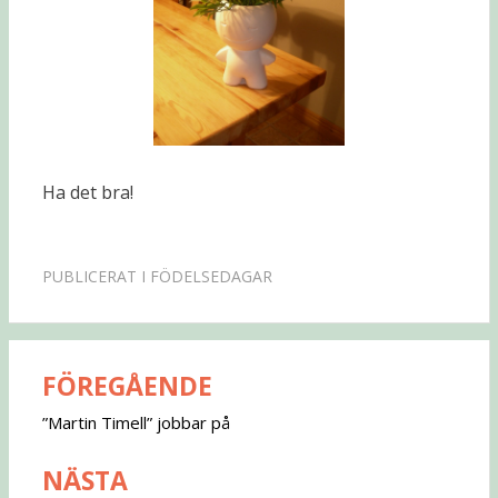
Ha det bra!
PUBLICERAT I
FÖDELSEDAGAR
FÖREGÅENDE
Inläggsnavigering
”Martin Timell” jobbar på
NÄSTA