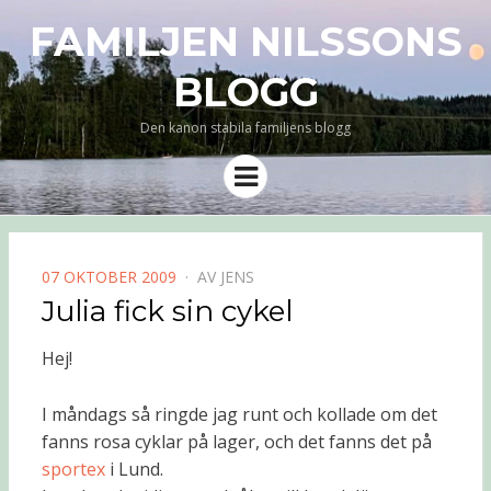
FAMILJEN NILSSONS
BLOGG
Den kanon stabila familjens blogg
Meny
PUBLICERAD
07 OKTOBER 2009
AV
JENS
DEN
Julia fick sin cykel
Hej!
I måndags så ringde jag runt och kollade om det
fanns rosa cyklar på lager, och det fanns det på
sportex
i Lund.