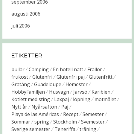
september 2006
augusti 2006
juli 2006
ETIKETTER
bullar
Camping
En hotell natt
Frallor
frukost
Glutenfri
Glutenfri paj
Glutenfritt
Gratäng
Guadeloupe
Hemester
HobbyFamiljen
Husvagn
Järvsö
Karibien
Kotlett med sting
Laxpaj
löpning
motmålet
Nytt år
Nyårsafton
Paj
Playa de las Américas
Recept
Semester
Sommar
spring
Stockholm
Svemester
Sverige semester
Teneriffa
träning