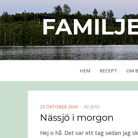
FAMILJ
HEM
RECEPT
OM 
PUBLICERAD
23 OKTOBER 2009
AV
JENS
DEN
Nässjö i morgon
Hej o hå. Det var ett tag sedan jag s