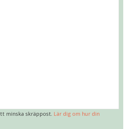
tt minska skräppost.
Lär dig om hur din