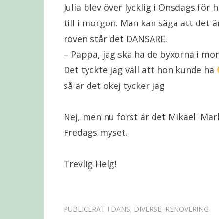
Julia blev över lycklig i Onsdags för 
till i morgon. Man kan säga att det ä
röven står det DANSARE.
– Pappa, jag ska ha de byxorna i morg
Det tyckte jag väll att hon kunde ha
så är det okej tycker jag
Nej, men nu först är det Mikaeli Mar
Fredags myset.
Trevlig Helg!
PUBLICERAT I
DANS
,
DIVERSE
,
RENOVERING