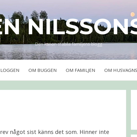
EN NILSSON
Den kanon stabila familjens blogg
BLOGGEN
OM BUGGEN
OM FAMILJEN
OM HUSVAGNS
krev något sist känns det som. Hinner inte