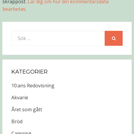
skräppost.
Lär dig om hur din kommentarsdata
bearbetas
.
Sök
efter:
SÖK
KATEGORIER
10:ans Redovisning
Akvarie
Året som gått
Bröd
Camping