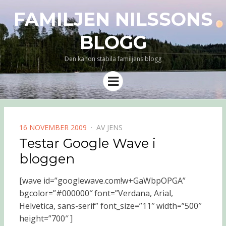
FAMILJEN NILSSONS
BLOGG
Den kanon stabila familjens blogg
Meny
PUBLICERAD
16 NOVEMBER 2009
AV
JENS
DEN
Testar Google Wave i
bloggen
[wave id=”googlewave.com!w+GaWbpOPGA”
bgcolor=”#000000″ font=”Verdana, Arial,
Helvetica, sans-serif” font_size=”11″ width=”500″
height=”700″
]