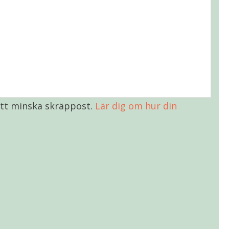
tt minska skräppost.
Lär dig om hur din