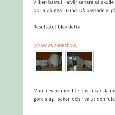
Vilken bastu! Halvår senare så skull
börja plugga i Lund. Då passade vi p
Resultatet blev detta
[Show as slideshow]
Man blev av med lite bastu känsla me
göra slag i saken och riva ut den ful