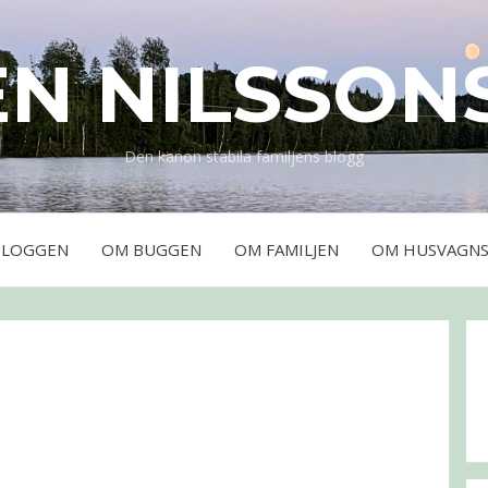
EN NILSSON
Den kanon stabila familjens blogg
BLOGGEN
OM BUGGEN
OM FAMILJEN
OM HUSVAGNS