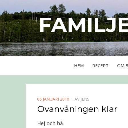
FAMILJ
HEM
RECEPT
OM 
PUBLICERAD
05 JANUARI 2010
AV
JENS
DEN
Ovanvåningen klar
Hej och hå.