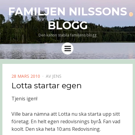
FAMILJEN NILSSONS
BLOGG
Den kanon stabila familjens blogg
Meny
PUBLICERAD
28 MARS 2010
AV
JENS
DEN
Lotta startar egen
Tjenis igen!
Ville bara nämna att Lotta nu ska starta upp sitt
företag. En helt egen redovisnings byrå. Fan vad
koolt. Den ska heta 10:ans Redovisning.