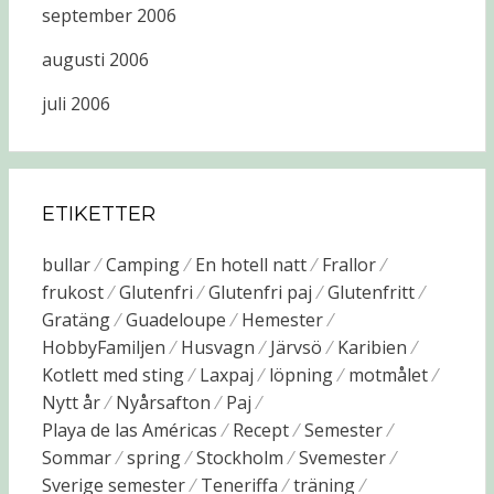
september 2006
augusti 2006
juli 2006
ETIKETTER
bullar
Camping
En hotell natt
Frallor
frukost
Glutenfri
Glutenfri paj
Glutenfritt
Gratäng
Guadeloupe
Hemester
HobbyFamiljen
Husvagn
Järvsö
Karibien
Kotlett med sting
Laxpaj
löpning
motmålet
Nytt år
Nyårsafton
Paj
Playa de las Américas
Recept
Semester
Sommar
spring
Stockholm
Svemester
Sverige semester
Teneriffa
träning