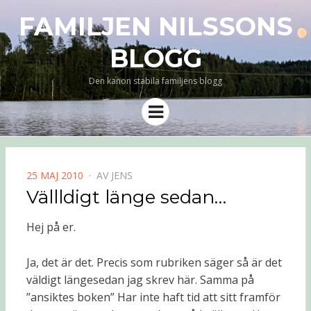
FAMILJEN NILSSONS
BLOGG
Den kanon stabila familjens blogg
Meny
PUBLICERAD
25 MAJ 2010
AV
JENS
DEN
Vällldigt länge sedan…
Hej på er.
Ja, det är det. Precis som rubriken säger så är det
väldigt längesedan jag skrev här. Samma på
”ansiktes boken” Har inte haft tid att sitt framför