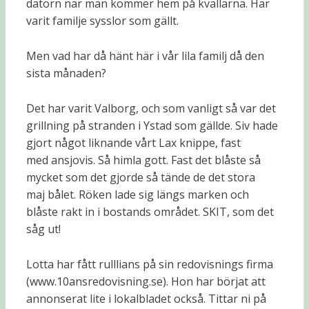
datorn när man kommer hem på kvällarna. Har
varit familje sysslor som gällt.
Men vad har då hänt här i vår lila familj då den
sista månaden?
Det har varit Valborg, och som vanligt så var det
grillning på stranden i Ystad som gällde. Siv hade
gjort något liknande vårt Lax knippe, fast
med ansjovis. Så himla gott. Fast det blåste så
mycket som det gjorde så tände de det stora
maj bålet. Röken lade sig längs marken och
blåste rakt in i bostands området. SKIT, som det
såg ut!
Lotta har fått rulllians på sin redovisnings firma
(www.10ansredovisning.se). Hon har börjat att
annonserat lite i lokalbladet också. Tittar ni på