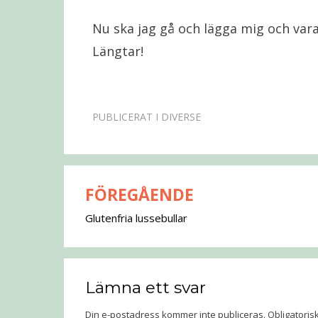
Nu ska jag gå och lägga mig och var
Längtar!
PUBLICERAT I
DIVERSE
FÖREGÅENDE
Inläggsnavigering
Glutenfria lussebullar
Lämna ett svar
Din e-postadress kommer inte publiceras.
Obligatoris