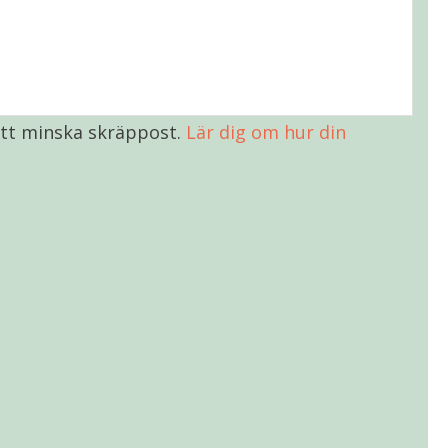
tt minska skräppost.
Lär dig om hur din