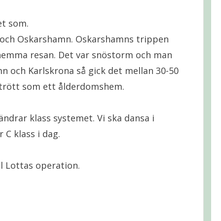
et som.
org och Oskarshamn. Oskarshamns trippen
l hemma resan. Det var snöstorm och man
 och Karlskrona så gick det mellan 30-50
 trött som ett ålderdomshem.
 ändrar klass systemet. Vi ska dansa i
r C klass i dag.
l Lottas operation.