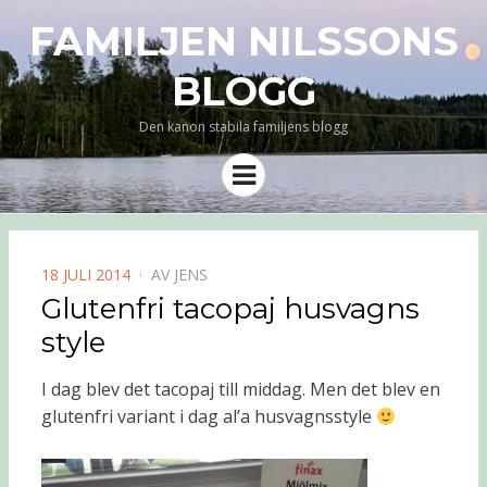
FAMILJEN NILSSONS
BLOGG
Den kanon stabila familjens blogg
Meny
PUBLICERAD
18 JULI 2014
AV
JENS
DEN
Glutenfri tacopaj husvagns
style
I dag blev det tacopaj till middag. Men det blev en
glutenfri variant i dag al’a husvagnsstyle