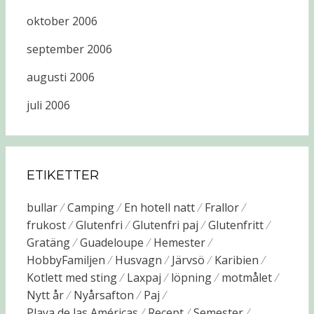
oktober 2006
september 2006
augusti 2006
juli 2006
ETIKETTER
bullar
Camping
En hotell natt
Frallor
frukost
Glutenfri
Glutenfri paj
Glutenfritt
Gratäng
Guadeloupe
Hemester
HobbyFamiljen
Husvagn
Järvsö
Karibien
Kotlett med sting
Laxpaj
löpning
motmålet
Nytt år
Nyårsafton
Paj
Playa de las Américas
Recept
Semester