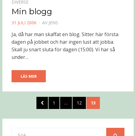
DIVERSE
Min blogg
PUBLICERAD
31 JULI 2006
AV
JENS
DEN
Ja, då har man skaffat en blog. Sitter här första
dagen på jobbet och har ingen lust att jobba.
Skall ju snart sluta för dagen (15:00). Vi har så
under…
LÄS MER
Sidnumrering
FÖREGÅENDE
SIDA
SIDA
SIDA
1
…
12
13
för
SIDA
inlägg
Sök