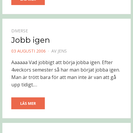
DIVERSE
Jobb igen
PUBLICERAD
03 AUGUSTI 2006
AV
JENS
DEN
Aaaaaa Vad jobbigt att börja jobba igen. Efter
4veckors semester så har man börjat jobba igen.
Man är trött bara för att man inte är van att gå
upp tidigt.…
LÄS MER