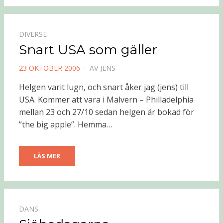
DIVERSE
Snart USA som gäller
PUBLICERAD
23 OKTOBER 2006
AV
JENS
DEN
Helgen varit lugn, och snart åker jag (jens) till
USA. Kommer att vara i Malvern – Philladelphia
mellan 23 och 27/10 sedan helgen är bokad för
”the big apple”. Hemma…
LÄS MER
DANS