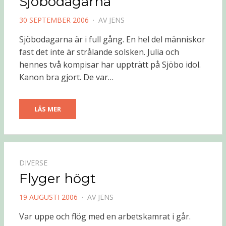
Sjöbodagarna
PUBLICERAD
30 SEPTEMBER 2006
AV
JENS
DEN
Sjöbodagarna är i full gång. En hel del människor
fast det inte är strålande solsken. Julia och
hennes två kompisar har uppträtt på Sjöbo idol.
Kanon bra gjort. De var…
LÄS MER
DIVERSE
Flyger högt
PUBLICERAD
19 AUGUSTI 2006
AV
JENS
DEN
Var uppe och flög med en arbetskamrat i går.