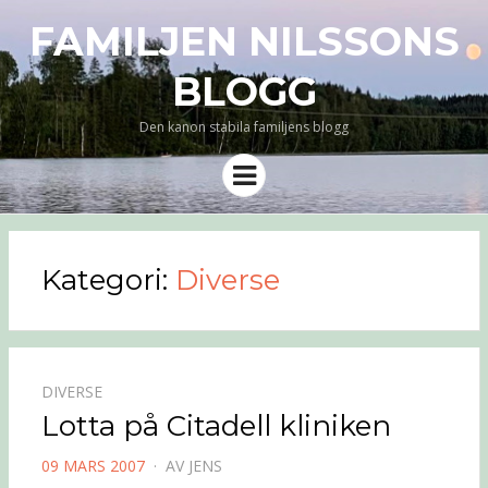
FAMILJEN NILSSONS
BLOGG
Den kanon stabila familjens blogg
Meny
Kategori:
Diverse
DIVERSE
Lotta på Citadell kliniken
PUBLICERAD
09 MARS 2007
AV
JENS