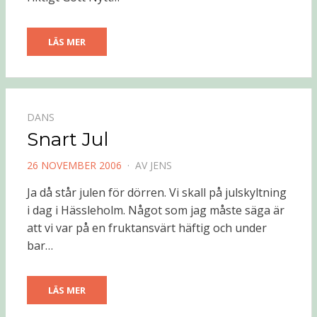
LÄS MER
DANS
Snart Jul
PUBLICERAD
26 NOVEMBER 2006
AV
JENS
DEN
Ja då står julen för dörren. Vi skall på julskyltning
i dag i Hässleholm. Något som jag måste säga är
att vi var på en fruktansvärt häftig och under
bar…
LÄS MER