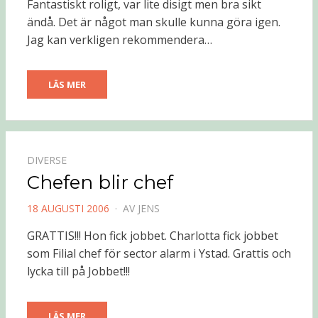
Fantastiskt roligt, var lite disigt men bra sikt
ändå. Det är något man skulle kunna göra igen.
Jag kan verkligen rekommendera…
LÄS MER
DIVERSE
Chefen blir chef
PUBLICERAD
18 AUGUSTI 2006
AV
JENS
DEN
GRATTIS!!! Hon fick jobbet. Charlotta fick jobbet
som Filial chef för sector alarm i Ystad. Grattis och
lycka till på Jobbet!!!
LÄS MER