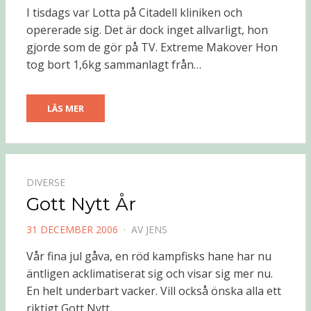
DEN
I tisdags var Lotta på Citadell kliniken och
opererade sig. Det är dock inget allvarligt, hon
gjorde som de gör på TV. Extreme Makover Hon
tog bort 1,6kg sammanlagt från…
LÄS MER
DIVERSE
Gott Nytt År
PUBLICERAD
31 DECEMBER 2006
AV
JENS
DEN
Vår fina jul gåva, en röd kampfisks hane har nu
äntligen acklimatiserat sig och visar sig mer nu.
En helt underbart vacker. Vill också önska alla ett
riktigt Gott Nytt…