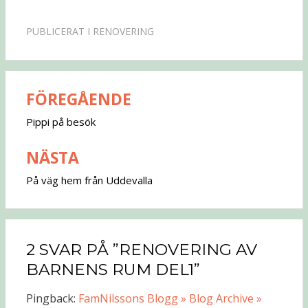
PUBLICERAT I
RENOVERING
FÖREGÅENDE
Inläggsnavigering
Pippi på besök
NÄSTA
På väg hem från Uddevalla
2 SVAR PÅ ”RENOVERING AV
BARNENS RUM DEL1”
Pingback:
FamNilssons Blogg » Blog Archive »