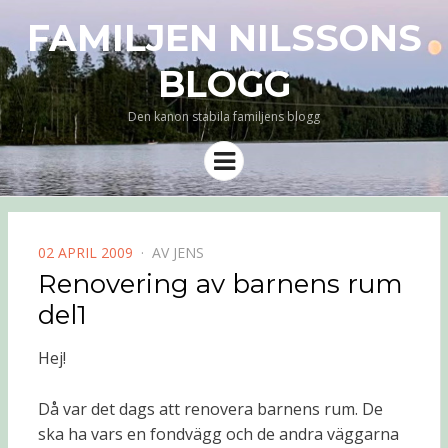
FAMILJEN NILSSONS
BLOGG
Den kanon stabila familjens blogg
Meny
PUBLICERAD
02 APRIL 2009
AV
JENS
DEN
Renovering av barnens rum
del1
Hej!
Då var det dags att renovera barnens rum. De
ska ha vars en fondvägg och de andra väggarna