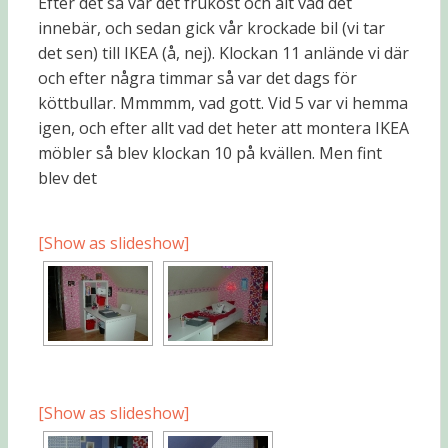
Efter det så var det frukost och alt vad det
innebär, och sedan gick vår krockade bil (vi tar
det sen) till IKEA (å, nej). Klockan 11 anlände vi där
och efter några timmar så var det dags för
köttbullar. Mmmmm, vad gott. Vid 5 var vi hemma
igen, och efter allt vad det heter att montera IKEA
möbler så blev klockan 10 på kvällen. Men fint
blev det
[Show as slideshow]
[Show as slideshow]