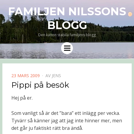
FAMILJEN NILSSONS
BLOGG
Den kanon stabila familjens blogg
Meny
PUBLICERAD
23 MARS 2009
AV
JENS
DEN
Pippi på besök
Hej på er.
Som vanligt så är det ”bara” ett inlägg per vecka.
Tyvärr så känner jag att jag inte hinner mer, men
det går ju faktiskt rätt bra ändå.