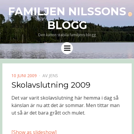
FAMILJEN NILSSONS
BLOGG
Den kanon stabila familjens blogg
Meny
PUBLICERAD
10 JUNI 2009
AV
JENS
DEN
Skolavslutning 2009
Det var varit skolavslutning här hemma i dag så
känslan är nu att det är sommar. Men tittar man
ut så är det bara grått och mulet.
[Show as slideshow]