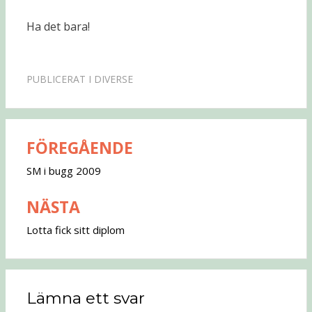
Ha det bara!
PUBLICERAT I
DIVERSE
FÖREGÅENDE
Inläggsnavigering
SM i bugg 2009
NÄSTA
Lotta fick sitt diplom
Lämna ett svar