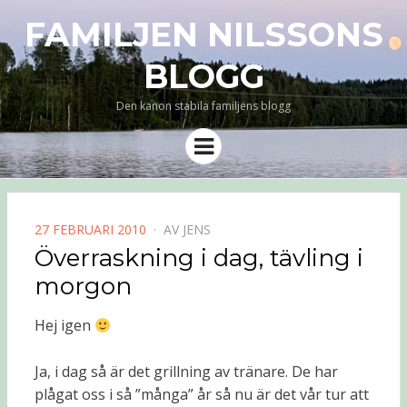
FAMILJEN NILSSONS
BLOGG
Den kanon stabila familjens blogg
Meny
PUBLICERAD
27 FEBRUARI 2010
AV
JENS
DEN
Överraskning i dag, tävling i
morgon
Hej igen
Ja, i dag så är det grillning av tränare. De har
plågat oss i så ”många” år så nu är det vår tur att