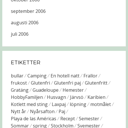
september 2006
augusti 2006
juli 2006
ETIKETTER
bullar
Camping
En hotell natt
Frallor
frukost
Glutenfri
Glutenfri paj
Glutenfritt
Gratäng
Guadeloupe
Hemester
HobbyFamiljen
Husvagn
Järvsö
Karibien
Kotlett med sting
Laxpaj
löpning
motmålet
Nytt år
Nyårsafton
Paj
Playa de las Américas
Recept
Semester
Sommar
spring
Stockholm
Svemester