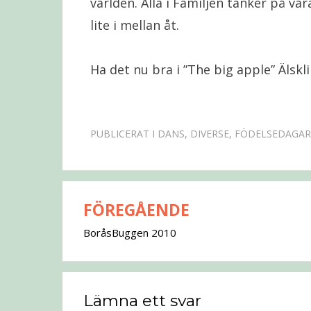
världen. Alla i Familjen tänker på var
lite i mellan åt.
Ha det nu bra i ”The big apple” Älskl
PUBLICERAT I
DANS
,
DIVERSE
,
FÖDELSEDAGAR
FÖREGÅENDE
Inläggsnavigering
BoråsBuggen 2010
Lämna ett svar