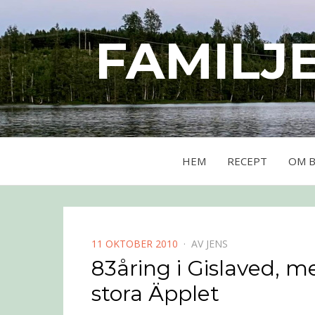
FAMILJ
HEM
RECEPT
OM 
PUBLICERAD
11 OKTOBER 2010
AV
JENS
DEN
83åring i Gislaved, m
stora Äpplet