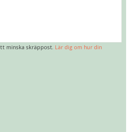
tt minska skräppost.
Lär dig om hur din