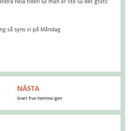
andra hela tiden så man är lite så det gråts
ing så syns vi på Måndag
NÄSTA
Snart frun hemma igen