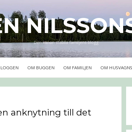
EN NILSSON
Den kanon stabila familjens blogg
BLOGGEN
OM BUGGEN
OM FAMILJEN
OM HUSVAGNS
en anknytning till det