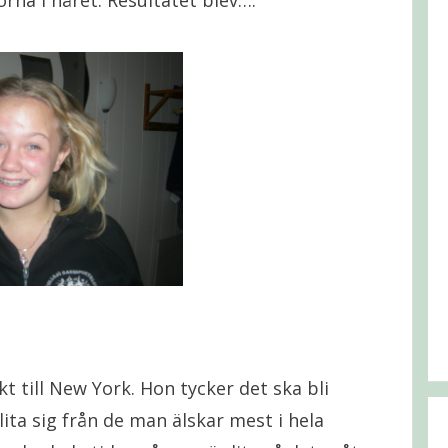
orna i håret. Resultatet blev….
 åkt till New York. Hon tycker det ska bli
slita sig från de man älskar mest i hela