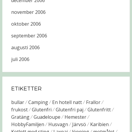
december 2006
november 2006
oktober 2006
september 2006
augusti 2006
juli 2006
ETIKETTER
bullar
Camping
En hotell natt
Frallor
frukost
Glutenfri
Glutenfri paj
Glutenfritt
Gratäng
Guadeloupe
Hemester
HobbyFamiljen
Husvagn
Järvsö
Karibien
Kotlett med sting
Laxpaj
löpning
motmålet