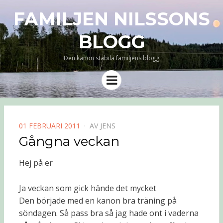
FAMILJEN NILSSONS
BLOGG
Den kanon stabila familjens blogg
Meny
PUBLICERAD
01 FEBRUARI 2011
AV
JENS
DEN
Gångna veckan
Hej på er
Ja veckan som gick hände det mycket
Den började med en kanon bra träning på
söndagen. Så pass bra så jag hade ont i vaderna