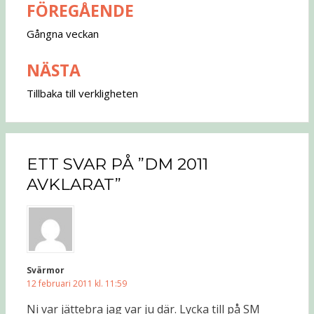
FÖREGÅENDE
Inläggsnavigering
Gångna veckan
NÄSTA
Tillbaka till verkligheten
ETT SVAR PÅ ”DM 2011
AVKLARAT”
Svärmor
12 februari 2011 kl. 11:59
Ni var jättebra jag var ju där. Lycka till på SM