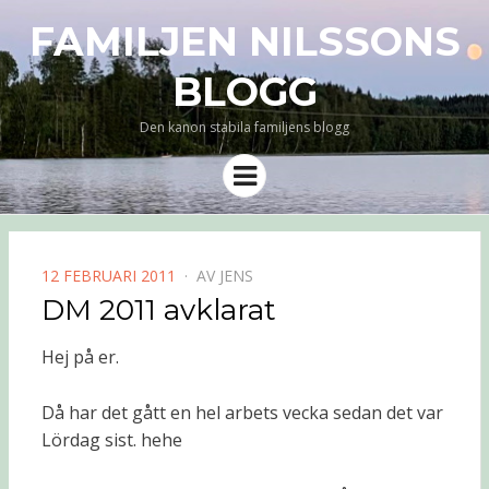
FAMILJEN NILSSONS
BLOGG
Den kanon stabila familjens blogg
Meny
PUBLICERAD
12 FEBRUARI 2011
AV
JENS
DEN
DM 2011 avklarat
Hej på er.
Då har det gått en hel arbets vecka sedan det var
Lördag sist. hehe