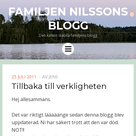
FAMILJEN NILSSONS
BLOGG
Den kanon stabila familjens blogg
Meny
PUBLICERAD
25 JULI 2011
AV
JENS
DEN
Tillbaka till verkligheten
Hej allesammans.
Det var riktigt lääääänge sedan denna blogg blev
uppdaterad. Ni har säkert trott att den var död.
NOT!!