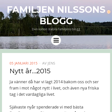
FAMILJEN NILSSONS
BLOGG
Den kanon stabila familjens blogg
Meny
PUBLICERAD
05 JANUARI 2015
AV
JENS
DEN
Nytt år…2015
Ja vänner då har vi lagt 2014 bakom oss och ser
fram i mot något nytt i livet, och även nya friska
tag i det vardagliga livet.
Självaste nyår spenderade vi med bästa