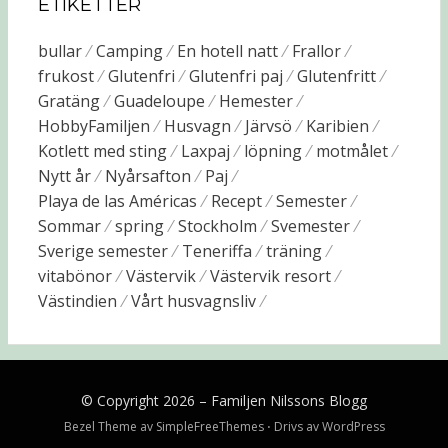
ETIKETTER
bullar
Camping
En hotell natt
Frallor
frukost
Glutenfri
Glutenfri paj
Glutenfritt
Gratäng
Guadeloupe
Hemester
HobbyFamiljen
Husvagn
Järvsö
Karibien
Kotlett med sting
Laxpaj
löpning
motmålet
Nytt år
Nyårsafton
Paj
Playa de las Américas
Recept
Semester
Sommar
spring
Stockholm
Svemester
Sverige semester
Teneriffa
träning
vitabönor
Västervik
Västervik resort
Västindien
Vårt husvagnsliv
© Copyright 2026 –
Familjen Nilssons Blogg
Bezel Theme av
SimpleFreeThemes
⋅
Drivs av
WordPress